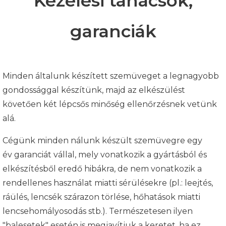
Kezelési tanácsok,
garanciák
Minden általunk készített szemüveget a legnagyobb
gondossággal készítünk, majd az elkészülést
követően két lépcsős minőség ellenőrzésnek vetünk
alá.
Cégünk minden nálunk készült szemüvegre egy
év garanciát vállal, mely vonatkozik a gyártásból és
elkészítésből eredő hibákra, de nem vonatkozik a
rendellenes használat miatti sérülésekre (pl.: leejtés,
ráülés, lencsék szárazon törlése, hőhatások miatti
lencsehomályosodás stb.). Természetesen ilyen
"balesetek" esetén is megjavítjuk a keretet, ha ez