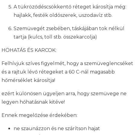
A tükröződéscsökkentő réteget károsítja még:
hajlakk, festék oldószerek, uszodavíz stb.
Szemüvegét zsebében, táskájában tok nélkül
tartja (kulcs, toll stb. összekarcolja)
HÖHATÁS ÉS KARCOK:
Felhívjuk szíves figyelmét, hogy a szemüveglencséket
és a rajtuk lévő rétegeket a 60 C-nál magasabb
hőmérséklet károsítja!
ezért különösen ügyeljen arra, hogy szemüvege ne
legyen hőhatásnak kitéve!
Ennek megelőzése érdekében:
ne szaunázzon és ne szárítson hajat