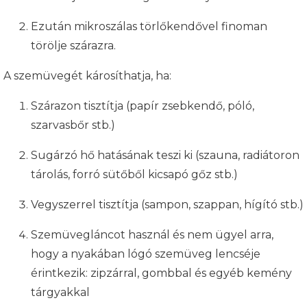
Ezután mikroszálas törlőkendővel finoman
törölje szárazra.
A szemüvegét károsíthatja, ha:
Szárazon tisztítja (papír zsebkendő, póló,
szarvasbőr stb.)
Sugárzó hő hatásának teszi ki (szauna, radiátoron
tárolás, forró sütőből kicsapó gőz stb.)
Vegyszerrel tisztítja (sampon, szappan, hígító stb.)
Szemüvegláncot használ és nem ügyel arra,
hogy a nyakában lógó szemüveg lencséje
érintkezik: zipzárral, gombbal és egyéb kemény
tárgyakkal