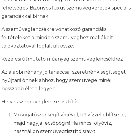
lehetséges. Bizonyos luxus szemüvegkeretek speciális
garanciákkal bírnak.
A szemüveglencsékre vonatkozó garanciális
feltételeket a minden szemüveghez mellékelt
tájékoztatóval foglaltuk össze:
Kezelési útmutató műanyag szemüveglencsékhez
Az alábbi néhány jó tanáccsal szeretnénk segítséget
nyújtani önnek ahhoz, hogy szemüvege minél
hosszabb életű legyen:
Helyes szemüveglencse tisztítás:
Mosogatószer segítségével, bő vízzel öblítse le,
majd hagyja lecsöpögni! Ha nincs folyóvíz,
használjon szemüvegtisztító sray-t.