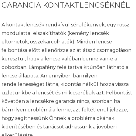
GARANCIA KONTAKTLENCSÉKNÉL
A kontaktlencsék rendkívül sérülékenyek, egy rossz
mozdulattal elszakíthatók (kemény lencsék
eltörhetők, összekarcolhatók). Minden lencse
felbontása előtt ellenőrizze az átlátszó csomagoláson
keresztül, hogy a lencse valóban benne van-e a
dobozban. Lámpafény felé tartva kitűnően látható a
lencse állapota. Amennyiben bármilyen
rendellenességet látna, kibontás nélkül hozza vissza
üzletünkbe a lencsét és mi kicseréljük azt. Felbontást
követően a lencsékre garancia nincs, azonban ha
bármilyen problémája lenne, azt feltétlenül jelezze,
hogy segíthessünk Önnek a probléma okának
kiderítésében és tanácsot adhassunk a jövőbeni
elkerülésére.