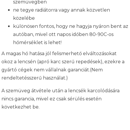
szemüvegben
ne tegye radiátorra vagy annak közvetlen
közelébe
különösen fontos, hogy ne hagyja nyáron bent az
autóban, mivel ott napos időben 80-90C-os
hőmérséklet is lehet!
A magas hő hatása jól felismerhető elváltozásokat
okoz a lencsén (apró karc szerű repedések), ezekre a
gyártó cégek nem vállalnak garanciát.(Nem
rendeltetésszerű használat.)
A szemüveg átvétele után a lencsék karcolódására
nincs garancia, mivel ez csak sérülés esetén
következhet be.